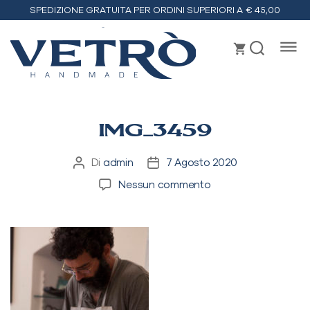
SPEDIZIONE GRATUITA PER ORDINI SUPERIORI A € 45,00
Vetrò
handmade
IMG_3459
Di
admin
7 Agosto 2020
Autore
Data
articolo
dell'articolo
su
Nessun commento
IMG_3459