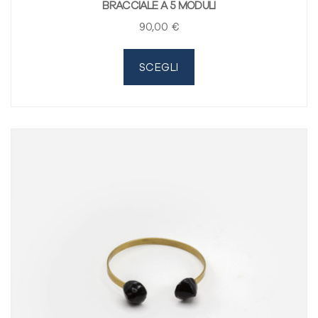
BRACCIALE A 5 MODULI
90
,00
€
SCEGLI