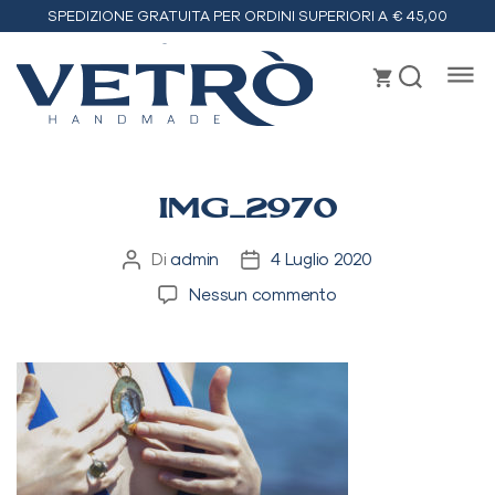
SPEDIZIONE GRATUITA PER ORDINI SUPERIORI A € 45,00
Vetrò
handmade
IMG_2970
Di
admin
4 Luglio 2020
Autore
Data
articolo
dell'articolo
su
Nessun commento
IMG_2970