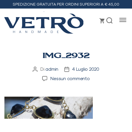
SPEDIZIONE GRATUITA PER ORDINI SUPERIORI A € 45,00
Vetrò
handmade
IMG_2932
Di
admin
4 Luglio 2020
Autore
Data
articolo
dell'articolo
su
Nessun commento
IMG_2932