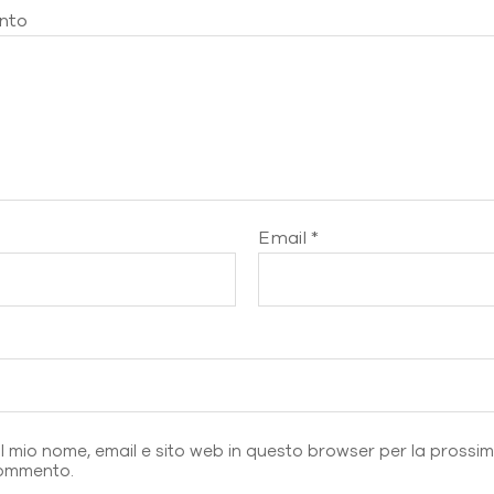
nto
Email
*
b
il mio nome, email e sito web in questo browser per la prossi
ommento.