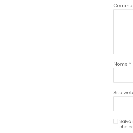
Comme
Nome
*
Sito we
Salva 
che c