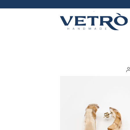
Vetrò
handmade