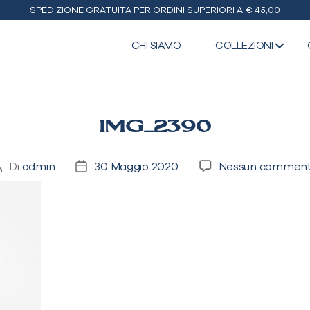
SPEDIZIONE GRATUITA PER ORDINI SUPERIORI A € 45,00
CHI SIAMO
COLLEZIONI
IMG_2390
Di
admin
30 Maggio 2020
Nessun commen
Autore
Data
articolo
dell'articolo