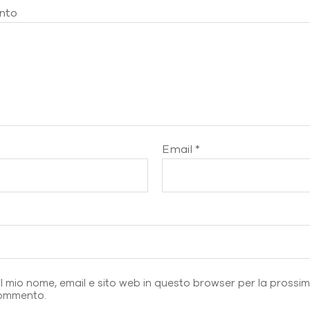
nto
Email
*
b
il mio nome, email e sito web in questo browser per la prossi
ommento.