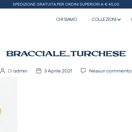
SPEDIZIONE GRATUITA PER ORDINI SUPERIORI A € 45,00
CHI SIAMO
COLLEZIONI
BRACCIALE_TURCHESE
Di
admin
3 Aprile 2021
Nessun commento
Autore
Data
articolo
dell'articolo