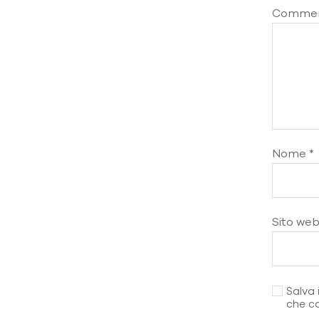
Comme
Nome
*
Sito we
Salva 
che c