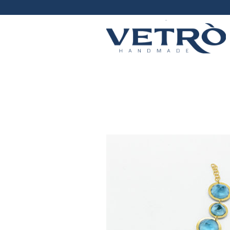
Vetrò
handmade