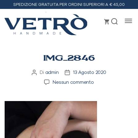
SPEDIZIONE GRATUITA PER ORDINI SUPERIORI A € 45,00
Vetrò
handmade
IMG_2846
Di
admin
13 Agosto 2020
Autore
Data
articolo
dell'articolo
su
Nessun commento
IMG_2846