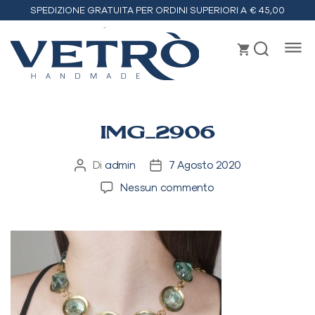
SPEDIZIONE GRATUITA PER ORDINI SUPERIORI A € 45,00
Vetrò
handmade
IMG_2906
Di
admin
7 Agosto 2020
Autore
Data
articolo
dell'articolo
su
Nessun commento
IMG_2906