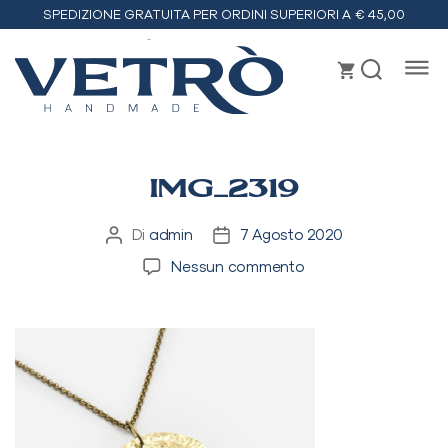
SPEDIZIONE GRATUITA PER ORDINI SUPERIORI A € 45,00
Vetrò
handmade
IMG_2319
Di
admin
7 Agosto 2020
Autore
Data
articolo
dell'articolo
su
Nessun commento
IMG_2319