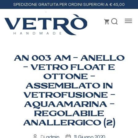
SPEDIZIONE GRATUITA PER ORDINI SUPERIORI A € 45,00
Vetrò
handmade
AN 003 AM – ANELLO
– VETRO FLOAT E
OTTONE –
ASSEMBLATO IN
VETROFUSIONE –
AQUAAMARINA –
REGOLABILE
ANALLERGICO (2)
Di
admin
11 Giugno 2020
Autore
Data