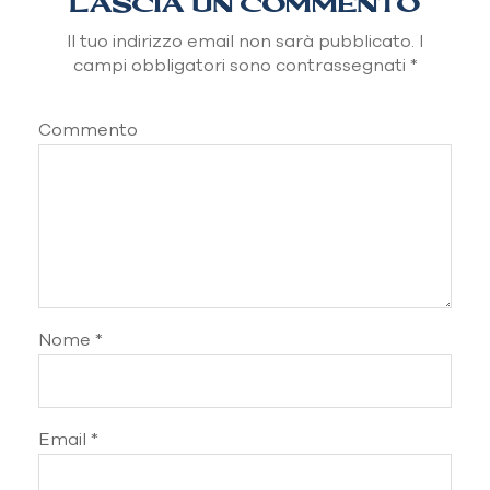
LASCIA UN COMMENTO
(2)
Il tuo indirizzo email non sarà pubblicato.
I
campi obbligatori sono contrassegnati
*
Commento
Nome
*
Email
*