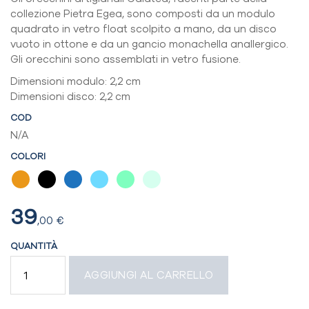
collezione Pietra Egea, sono composti da un modulo
quadrato in vetro float scolpito a mano, da un disco
vuoto in ottone e da un gancio monachella anallergico.
Gli orecchini sono assemblati in vetro fusione.
Dimensioni modulo: 2,2 cm
Dimensioni disco: 2,2 cm
COD
N/A
COLORI
39
,00
€
QUANTITÀ
ORECCHINI
AGGIUNGI AL CARRELLO
QUADRATI
MONACHELLA
QUANTITÀ