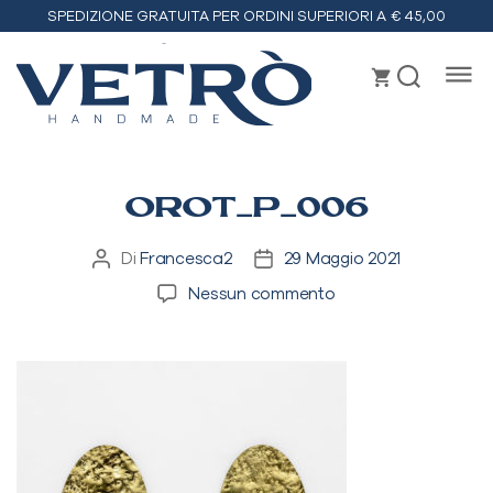
SPEDIZIONE GRATUITA PER ORDINI SUPERIORI A € 45,00
Vetrò
handmade
OROT_P_006
Di
Francesca2
29 Maggio 2021
Autore
Data
articolo
dell'articolo
su
Nessun commento
orot_p_006