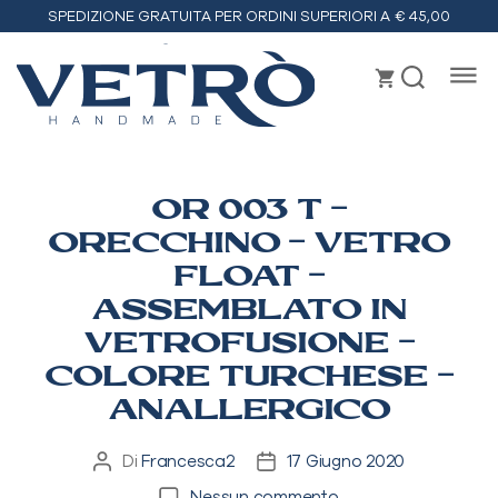
SPEDIZIONE GRATUITA PER ORDINI SUPERIORI A € 45,00
Vetrò
handmade
OR 003 T –
ORECCHINO – VETRO
FLOAT –
ASSEMBLATO IN
VETROFUSIONE –
COLORE TURCHESE –
ANALLERGICO
Di
Francesca2
17 Giugno 2020
Autore
Data
articolo
dell'articolo
su
Nessun commento