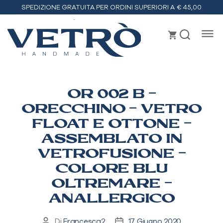
SPEDIZIONE GRATUITA PER ORDINI SUPERIORI A € 45,00
Vetrò
handmade
OR 002 B –
ORECCHINO – VETRO
FLOAT E OTTONE –
ASSEMBLATO IN
VETROFUSIONE –
COLORE BLU
OLTREMARE –
ANALLERGICO
Di
Francesca2
17 Giugno 2020
Autore
Data