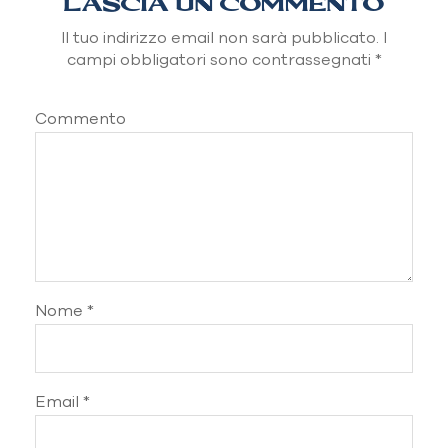
LASCIA UN COMMENTO
anallergico
Il tuo indirizzo email non sarà pubblicato.
I
campi obbligatori sono contrassegnati
*
Commento
Nome
*
Email
*