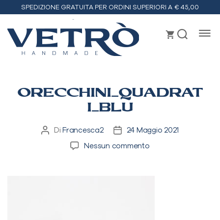
SPEDIZIONE GRATUITA PER ORDINI SUPERIORI A € 45,00
Vetrò
handmade
ORECCHINI_QUADRAT
I_BLU
Di
Francesca2
24 Maggio 2021
Autore
Data
articolo
dell'articolo
su
Nessun commento
orecchini_quadrati_