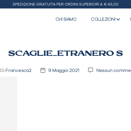
SPEDIZIONE GRATUITA PER ORDINI SUPERIORI A € 45,00
CHI SIAMO
COLLEZIONI
SCAGLIE_ETRANERO S
Di
Francesca2
9 Maggio 2021
Nessun comme
tore
Data
ticolo
dell'articolo