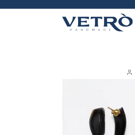
Vetrò
handmade
Au
ar