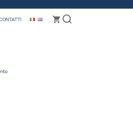
CONTATTI
su
nto
scaglie_etranero
s