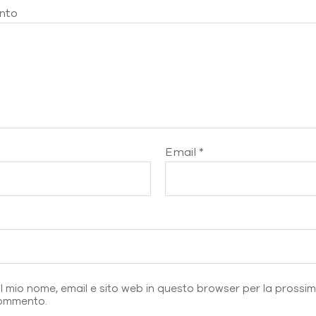
nto
Email
*
b
il mio nome, email e sito web in questo browser per la prossi
ommento.