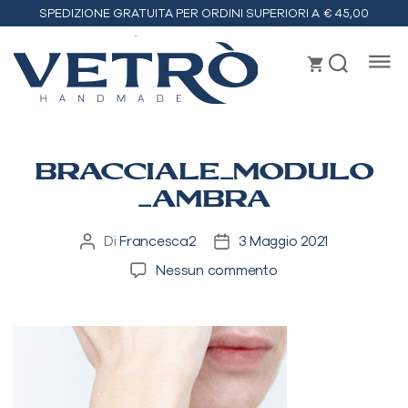
SPEDIZIONE GRATUITA PER ORDINI SUPERIORI A € 45,00
Vetrò
handmade
BRACCIALE_MODULO
_AMBRA
Di
Francesca2
3 Maggio 2021
Autore
Data
articolo
dell'articolo
su
Nessun commento
BRACCIALE_MODU